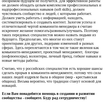
обозримом будущем не получится. Для эффективной работы
он должен обладать целым комплексом профессиональных и
надпрофессиональных навыков (soft skills), должен
чувствовать сообщество и людей, с которыми работает.
Должен уметь работать с информацией, находить,
систематизировать и создавать контент. Залогом успеха и
отличительной чертой комьюнити-менеджера я считаю
искреннее желание помогать/развивать/улучшать. Поэтому
таких передовых специалистов можно назвать людьми из
будущего. Предполагаю, что многие из них станут
ориентирами для других, лидерами изменений в разных
сферах. Здесь переплетаются в том числе такие явления как
комьюнити-менеджмент, проектный менеджмент, блогеры
(инфлюенсеры), волонтеры, личный бренд, гибкие навыки и
новые методы работы.
Считаю, что у российских специалистов есть хорошие шансы
сделать прорыв в комьюнити-менеджменте, потому что сила
наших людей издревле была в общине (мир - крестьянская
община). Весьма вероятно, что традиции станут основой для
новаций.
Если Вам понадобится помощь в создании и развитии
сообщества - сообщите. Буду рад сотрудничеству!