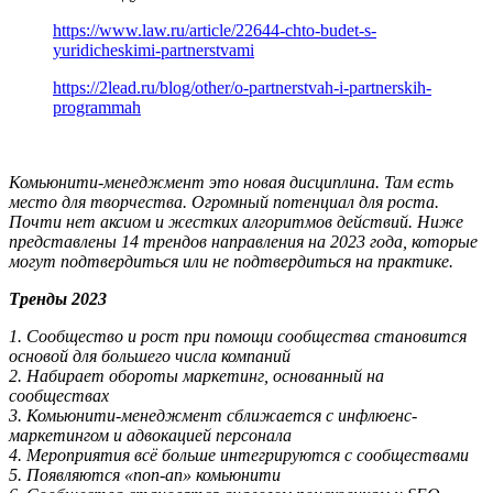
https://www.law.ru/article/22644-chto-budet-s-
yuridicheskimi-partnerstvami
https://2lead.ru/blog/other/o-partnerstvah-i-partnerskih-
programmah
Комьюнити-менеджмент это новая дисциплина. Там есть
место для творчества. Огромный потенциал для роста.
Почти нет аксиом и жестких алгоритмов действий. Ниже
представлены 14 трендов направления на 2023 года, которые
могут подтвердиться или не подтвердиться на практике.
Тренды 2023
1. Сообщество и рост при помощи сообщества становится
основой для большего числа компаний
2. Набирает обороты маркетинг, основанный на
сообществах
3. Комьюнити-менеджмент сближается с инфлюенс-
маркетингом и адвокацией персонала
4. Мероприятия всё больше интегрируются с сообществами
5. Появляются «поп-ап» комьюнити