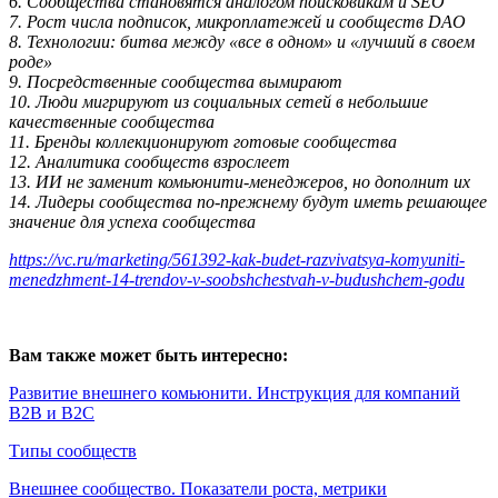
6. Сообщества становятся аналогом поисковикам и SEO
7. Рост числа подписок, микроплатежей и сообществ DAO
8. Технологии: битва между «все в одном» и «лучший в своем
роде»
9. Посредственные сообщества вымирают
10. Люди мигрируют из социальных сетей в небольшие
качественные сообщества
11. Бренды коллекционируют готовые сообщества
12. Аналитика сообществ взрослеет
13. ИИ не заменит комьюнити-менеджеров, но дополнит их
14. Лидеры сообщества по-прежнему будут иметь решающее
значение для успеха сообщества
https://vc.ru/marketing/561392-kak-budet-razvivatsya-komyuniti-
menedzhment-14-trendov-v-soobshchestvah-v-budushchem-godu
Вам также может быть интересно:
Развитие внешнего комьюнити. Инструкция для компаний
B2B и B2C
Типы сообществ
Внешнее сообщество. Показатели роста, метрики