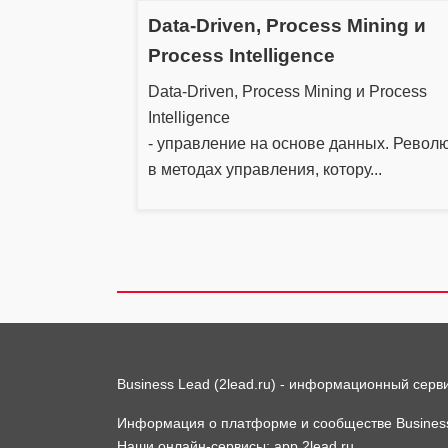
Data-Driven, Process Mining и
Process Intelligence
Data-Driven, Process Mining и Process
Intelligence
- управление на основе данных. Револ
в методах управления, котору...
Business Lead (2lead.ru) - информационный серв
Информация о платформе и сообществе Busines
Наши онлайн-сервисы:
app.2lead.ru