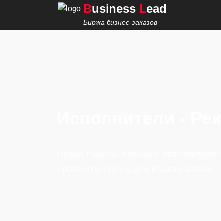
B
usiness
L
ead
Биржа бизнес-заказов
Исполнители - Ре
Нужна помощь в выборе исполнителя?
проектную группу для Вашего заказа.