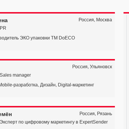
ена
Россия, Москва
PR
зводитель ЭКО упаковки ТМ DoECO
Россия, Ульяновск
Sales manager
obile-разработка, Дизайн, Digital-маркетинг
емён
Россия, Рязань
Эксперт по цифровому маркетингу в ExpertSender