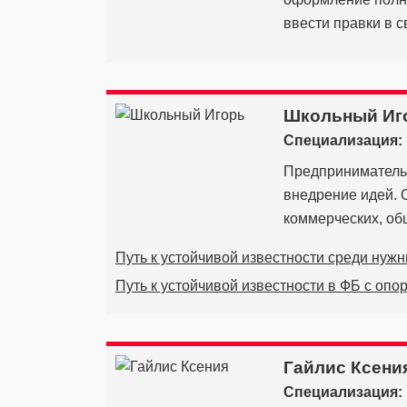
ввести правки в с
Школьный Иг
Специализация:
Предприниматель.
внедрение идей. 
коммерческих, общ
Путь к устойчивой известности среди нуж
Путь к устойчивой известности в ФБ с опо
Гайлис Ксени
Специализация: