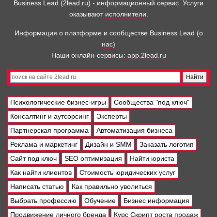
Business Lead (2lead.ru) - информационный сервис. Услуги
оказывают
исполнители.
Информация о платформе и сообществе Business Lead
(о
нас)
Наши онлайн-сервисы:
app.2lead.ru
Психологические бизнес-игры
Сообщества "под ключ"
Консалтинг и аутсорсинг
Эксперты
Партнерская программа
Автоматизация бизнеса
Реклама и маркетинг
Дизайн и SMM
Заказать логотип
Сайт под ключ
SEO оптимизация
Найти юриста
Как найти клиентов
Стоимость юридических услуг
Написать статью
Как правильно уволиться
Выбрать профессию
Обучение
Бизнес информация
Продвижение личного бренда
Курс Скрипт роста продаж