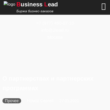
B
usiness
L
ead
Биржа бизнес-заказов
+7
(977) 460-87-10
info@2lead.ru
Москва
О партнерствах и партнерских
программах
Прочее
Немов Сергей
27.01.2021