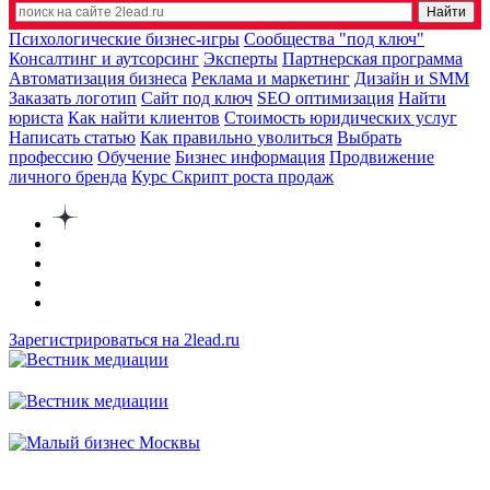
Психологические бизнес-игры
Сообщества "под ключ"
Консалтинг и аутсорсинг
Эксперты
Партнерская программа
Автоматизация бизнеса
Реклама и маркетинг
Дизайн и SMM
Заказать логотип
Сайт под ключ
SEO оптимизация
Найти
юриста
Как найти клиентов
Стоимость юридических услуг
Написать статью
Как правильно уволиться
Выбрать
профессию
Обучение
Бизнес информация
Продвижение
личного бренда
Курс Скрипт роста продаж
Зарегистрироваться на 2lead.ru