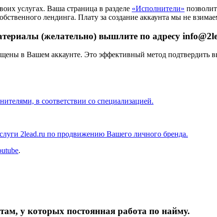
воих услугах. Ваша страница в разделе
«Исполнители»
позволит 
бственного лендинга. Плату за создание аккаунта мы не взимае
атериалы (желательно) вышлите по адресу info@2l
азмещены в Вашем аккаунте. Это эффективный метод подтвердить
нителями, в соответствии со специализацией.
услуги 2lead.ru по продвижению Вашего личного бренда.
outube
.
ам, у которых постоянная работа по найму.