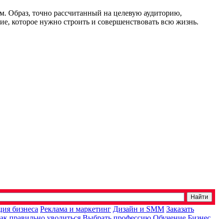
ам. Образ, точно рассчитанный на целевую аудиторию,
ие, которое нужно строить и совершенствовать всю жизнь.
ция бизнеса
Реклама и маркетинг
Дизайн и SMM
Заказать
ак правильно уволиться
Выбрать профессию
Обучение
Бизнес