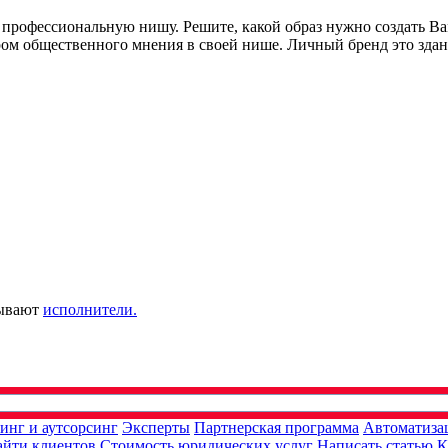
ю профессиональную нишу. Решите, какой образ нужно создать В
ером общественного мнения в своей нише. Личный бренд это здан
зывают
исполнители.
инг и аутсорсинг
Эксперты
Партнерская программа
Автоматиза
айти клиентов
Стоимость юридических услуг
Написать статью
К