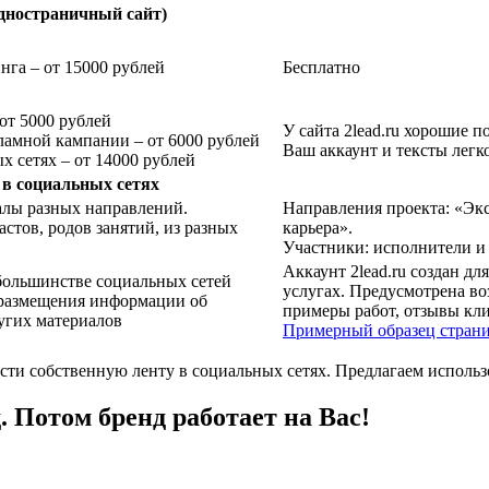
дностраничный сайт)
нга – от 15000 рублей
Бесплатно
от 5000 рублей
У сайта 2lead.ru хорошие 
ламной кампании – от 6000 рублей
Ваш аккаунт и тексты легк
 сетях – от 14000 рублей
в социальных сетях
лы разных направлений.
Направления проекта: «Экс
стов, родов занятий, из разных
карьера».
Участники: исполнители и 
Аккаунт 2lead.ru создан д
большинстве социальных сетей
услугах. Предусмотрена во
 размещения информации об
примеры работ, отзывы кли
ругих материалов
Примерный образец стран
ести собственную ленту в социальных сетях. Предлагаем исполь
 Потом бренд работает на Вас!