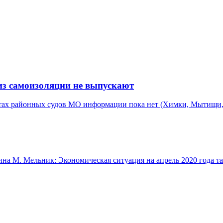
из самоизоляции не выпускают
айтах районных судов МО информации пока нет (Химки, Мытищи, 
 М. Мельник: Экономическая ситуация на апрель 2020 года тако