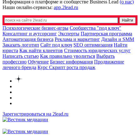
Информация о платформе и сообществе Business Lead
(о нас)
Наши онлайн-сервисы:
app.2lead.ru
Психологические бизнес-игры
Сообщества "под ключ"
Консалтинг и аутсорсинг
Эксперты
Партнерская программа
Автоматизация бизнеса
Реклама и маркетинг
Дизайн и SMM
Заказать логотип
Сайт под ключ
SEO оптимизация
Найти
юриста
Как найти клиентов
Стоимость юридических услуг
Написать статью
Как правильно уволиться
Выбрать
профессию
Обучение
Бизнес информация
Продвижение
личного бренда
Курс Скрипт роста продаж
Зарегистрироваться на 2lead.ru