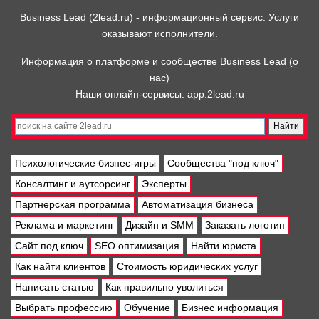
Business Lead (2lead.ru) - информационный сервис. Услуги
оказывают
исполнители.
Информация о платформе и сообществе Business Lead
(о
нас)
Наши онлайн-сервисы:
app.2lead.ru
Психологические бизнес-игры
Сообщества "под ключ"
Консалтинг и аутсорсинг
Эксперты
Партнерская программа
Автоматизация бизнеса
Реклама и маркетинг
Дизайн и SMM
Заказать логотип
Сайт под ключ
SEO оптимизация
Найти юриста
Как найти клиентов
Стоимость юридических услуг
Написать статью
Как правильно уволиться
Выбрать профессию
Обучение
Бизнес информация