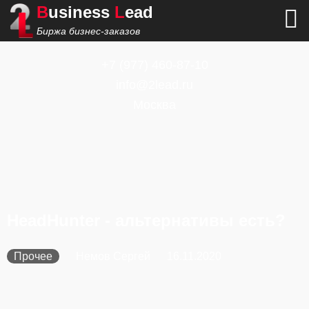
B
usiness
L
ead
Биржа бизнес-заказов
+7
(977) 460-87-10
info@2lead.ru
Москва
HeadHunter - альтернативы есть?
Прочее
Немов Сергей
16.11.2020