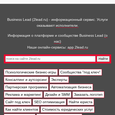
Business Lead (2lead.ru) - информационный сервис. Услуги
оказывают
исполнители.
Информация о платформе и сообществе Business Lead
(о
нас)
Наши онлайн-сервисы:
app.2lead.ru
Психологические бизнес-игры
Сообщества "под ключ"
Консалтинг и аутсорсинг
Эксперты
Партнерская программа
Автоматизация бизнеса
Реклама и маркетинг
Дизайн и SMM
Заказать логотип
Сайт под ключ
SEO оптимизация
Найти юриста
Как найти клиентов
Стоимость юридических услуг