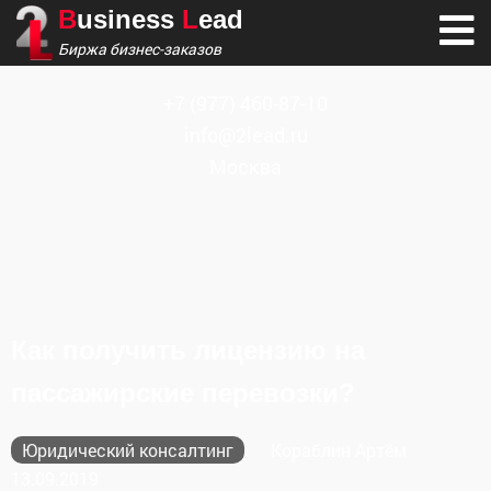
B
usiness
L
ead
Биржа бизнес-заказов
+7
(977) 460-87-10
info@2lead.ru
Москва
Как получить лицензию на
пассажирские перевозки?
Юридический консалтинг
Кораблин Артём
13.09.2019