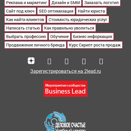
Реклама и маркетинг
Дизайн и SMM
Заказать логотип
Сайт под ключ
SEO оптимизация
Найти юриста
Как найти клиентов
Стоимость юридических услуг
Написать статью
Как правильно уволиться
Выбрать профессию
Обучение
Бизнес информация
Продвижение личного бренда
Курс Скрипт роста продаж
Зарегистрироваться на 2lead.ru