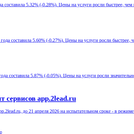
а составила 5.32% (-0.28%). Цены на услуги росли быстрее, чем
года составила 5.60% (-0.27%). Цены на услуги росли быстрее, ч
ода составила 5.87% (-0.05%). Цены на услуги росли значительно
сервисов app.2lead.ru
2lead.ru, до 21 апреля 2026 на испытательном сроке - в режиме 