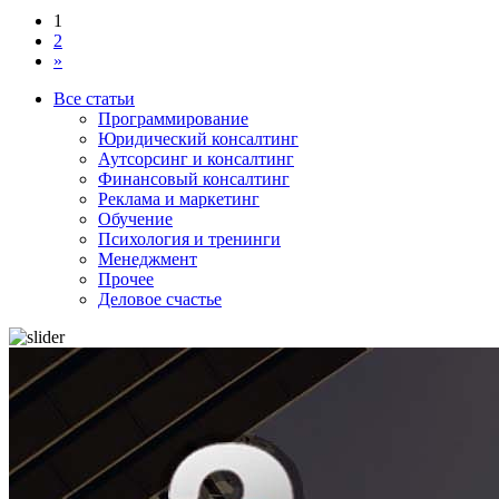
1
2
»
Все статьи
Программирование
Юридический консалтинг
Аутсорсинг и консалтинг
Финансовый консалтинг
Реклама и маркетинг
Обучение
Психология и тренинги
Менеджмент
Прочее
Деловое счастье