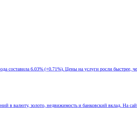
ода составила 6.03% (+0.71%). Цены на услуги росли быстрее, ч
й в валюту, золото, недвижимость и банковский вклад. На сайте 