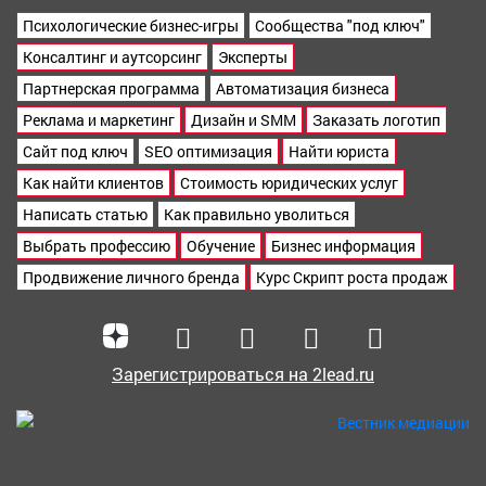
Психологические бизнес-игры
Сообщества "под ключ"
Консалтинг и аутсорсинг
Эксперты
Партнерская программа
Автоматизация бизнеса
Реклама и маркетинг
Дизайн и SMM
Заказать логотип
Сайт под ключ
SEO оптимизация
Найти юриста
Как найти клиентов
Стоимость юридических услуг
Написать статью
Как правильно уволиться
Выбрать профессию
Обучение
Бизнес информация
Продвижение личного бренда
Курс Скрипт роста продаж
Зарегистрироваться на 2lead.ru