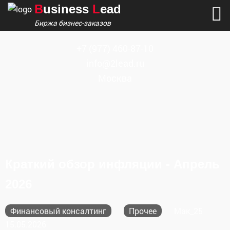
B
usiness
L
ead
Биржа бизнес-заказов
+7
(977) 460-87-10
info@2lead.ru
Москва
Краткий обзор инфляции - Апрель
2026
Финансовый консалтинг
Прочее
Мак_25
15.05.2026