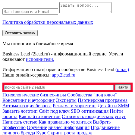
Политика обработки персональных данных
Оставить заявку
Мы позвоним в ближайшее время
Business Lead (2lead.ru) - информационный сервис. Услуги
оказывают
исполнители.
Информация о платформе и сообществе Business Lead
(о нас)
Наши онлайн-сервисы:
app.2lead.ru
Психологические бизнес-игры
Сообщества "под ключ"
Консалтинг и аутсорсинг
Эксперты
Партнерская программа
Автоматизация бизнеса
Реклама и маркетинг
Дизайн и SMM
Заказать логотип
Сайт под ключ
SEO оптимизация
Найти
юриста
Как найти клиентов
Стоимость юридических услуг
Написать статью
Как правильно уволиться
Выбрать
профессию
Обучение
Бизнес информация
Продвижение
личного бренда
Курс Скрипт роста продаж