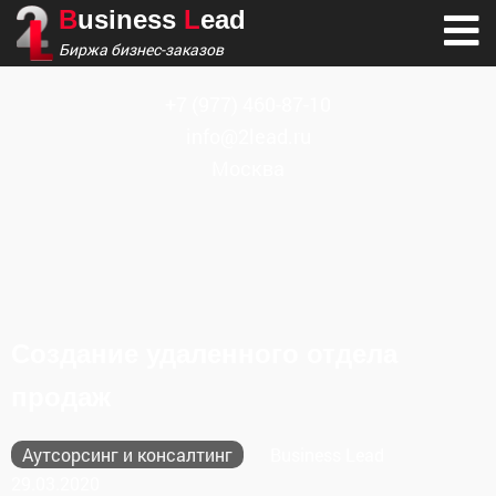
B
usiness
L
ead
Биржа бизнес-заказов
+7
(977) 460-87-10
info@2lead.ru
Москва
Создание удаленного отдела
продаж
Аутсорсинг и консалтинг
Business Lead
29.03.2020