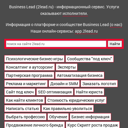
Business Lead (2lead.ru) - информационный сервис. Услуги
оказывают
исполнители.
Информация о платформе и сообществе Business Lead
(о нас)
Наши онлайн-сервисы:
app.2lead.ru
Психологические бизнес-игры
Сообщества "под ключ"
Консалтинг и аутсорсинг
Эксперты
Партнерская программа
Автоматизация бизнеса
Реклама и маркетинг
Дизайн и SMM
Заказать логотип
Сайт под ключ
SEO оптимизация
Найти юриста
Как найти клиентов
Стоимость юридических услуг
Написать статью
Как правильно уволиться
Выбрать профессию
Обучение
Бизнес информация
Продвижение личного бренда
Курс Скрипт роста продаж