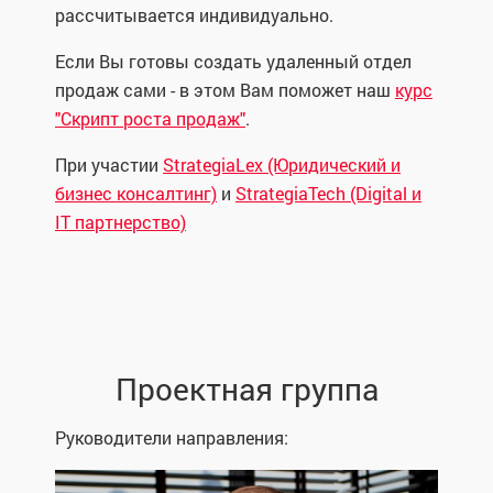
рассчитывается индивидуально.
Если Вы готовы создать удаленный отдел
продаж сами - в этом Вам поможет наш
курс
"Скрипт роста продаж"
.
При участии
StrategiaLex (Юридический и
бизнес консалтинг)
и
StrategiaTech (Digital и
IT партнерство)
Проектная группа
Руководители направления: