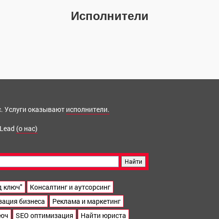
Исполнители
ис. Услуги оказывают
исполнители.
 Lead
(о нас)
д ключ"
Консалтинг и аутсорсинг
зация бизнеса
Реклама и маркетинг
люч
SEO оптимизация
Найти юриста