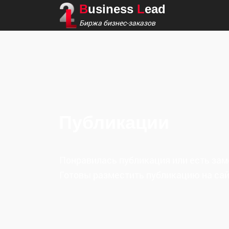
B
usiness
L
ead
Биржа бизнес-заказов
Публикации
Понравилась публикация или есть зам
Готовы разместить публикацию на сайте