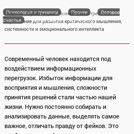
Психология и тренинги
Прочее
Деловое
Главная
Публикации
Психология и тренинги
счастье
Немов Сергей
03.10.2022
Упражнение для развития критического мышления,
системности и эмоционального интеллекта
Современный человек находится под
воздействием информационных
перегрузок. Избыток информации для
восприятия и мышления, сложности
принятия решений стали частью нашей
жизни. Нужно постоянно собирать и
анализировать данные, выделять самое
важное, отличать правду от фейков. Это