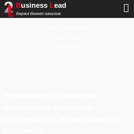
B
usiness
L
ead
Биржа бизнес-заказов
+7
(977) 460-87-10
info@2lead.ru
Москва
Упражнение для развития
критического мышления,
системности и эмоционального
интеллекта