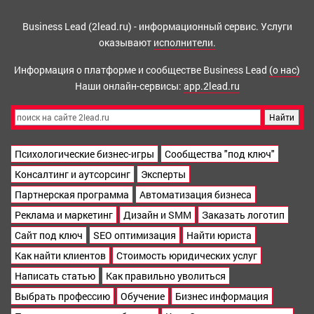
Business Lead (2lead.ru) - информационный сервис. Услуги
оказывают
исполнители.
Информация о платформе и сообществе Business Lead
(о нас)
Наши онлайн-сервисы:
app.2lead.ru
Психологические бизнес-игры
Сообщества "под ключ"
Консалтинг и аутсорсинг
Эксперты
Партнерская программа
Автоматизация бизнеса
Реклама и маркетинг
Дизайн и SMM
Заказать логотип
Сайт под ключ
SEO оптимизация
Найти юриста
Как найти клиентов
Стоимость юридических услуг
Написать статью
Как правильно уволиться
Выбрать профессию
Обучение
Бизнес информация