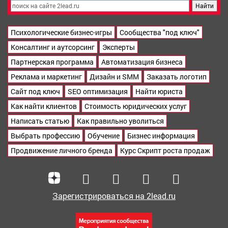
Психологические бизнес-игры
Сообщества "под ключ"
Консалтинг и аутсорсинг
Эксперты
Партнерская программа
Автоматизация бизнеса
Реклама и маркетинг
Дизайн и SMM
Заказать логотип
Сайт под ключ
SEO оптимизация
Найти юриста
Как найти клиентов
Стоимость юридических услуг
Написать статью
Как правильно уволиться
Выбрать профессию
Обучение
Бизнес информация
Продвижение личного бренда
Курс Скрипт роста продаж
Зарегистрироваться на 2lead.ru