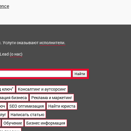
gence
ис. Услуги оказывают
исполнители.
 Lead
(о нас)
д ключ"
Консалтинг и аутсорсинг
зация бизнеса
Реклама и маркетинг
люч
SEO оптимизация
Найти юриста
луг
Написать статью
Обучение
Бизнес информация