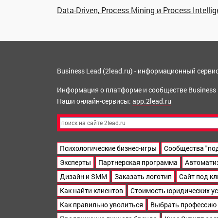
Data-Driven, Process Mining и Process Intelli
Business Lead (2lead.ru) - информационный серв
Информация о платформе и сообществе Business
Наши онлайн-сервисы:
app.2lead.ru
Психологические бизнес-игры
Сообщества "по
Эксперты
Партнерская программа
Автомати
Дизайн и SMM
Заказать логотип
Сайт под к
Как найти клиентов
Стоимость юридических ус
Как правильно уволиться
Выбрать профессию