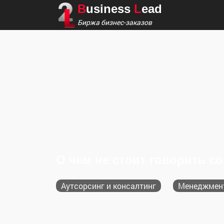
B
usiness
L
ead
Биржа бизнес-заказов
О чем не стоит говорить с
Аутсорсинг и консалтинг
Менеджмен