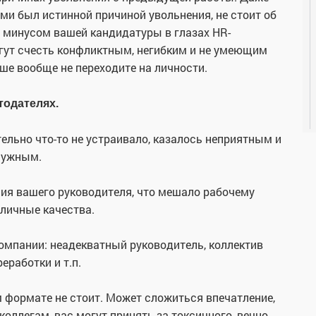
ми был истинной причиной увольнения, не стоит об
м минусом вашей кандидатуры в глазах HR-
огут счесть конфликтным, негибким и не умеющим
ше вообще не переходите на личности.
тодателях.
ельно что-то не устраивало, казалось неприятным и
нужным.
ния вашего руководителя, что мешало рабочему
 личные качества.
омпании: неадекватный руководитель, коллектив
еработки и т.п.
 формате не стоит. Может сложиться впечатление,
коллегам, вас могут принять за токсичного, вечно