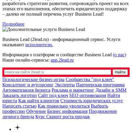
разработать стратегию развития, сопровождать проект на всех
этапах его выполнения, обеспечить юридическую поддержку
– далеко не полный перечень услуг Business Lead!
Подробнее
Business Lead (2lead.ru) - информационный сервис. Услуги
оказывают
исполнители.
Информация о платформе и сообществе Business Lead
(о нас)
Наши онлайн-сервисы:
app.2lead.ru
Психологические бизнес-игры
Сообщества "под ключ"
Консалтинг и аутсорсинг
Эксперты
Партнерская программа
Автоматизация бизнеса
Реклама и маркетинг
Дизайн и SMM
Заказать логотип
Сайт под ключ
SEO оптимизация
Найти
юриста
Как найти клиентов
Стоимость юридических услуг
Написать статью
Как правильно уволиться
Выбрать
профессию
Обучение
Бизнес информация
Продвижение
личного бренда
Курс Скрипт роста продаж