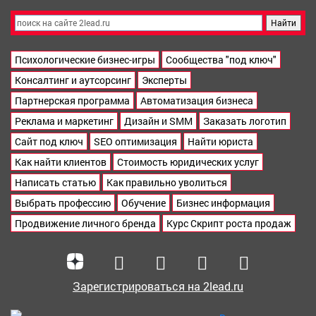
Психологические бизнес-игры
Сообщества "под ключ"
Консалтинг и аутсорсинг
Эксперты
Партнерская программа
Автоматизация бизнеса
Реклама и маркетинг
Дизайн и SMM
Заказать логотип
Сайт под ключ
SEO оптимизация
Найти юриста
Как найти клиентов
Стоимость юридических услуг
Написать статью
Как правильно уволиться
Выбрать профессию
Обучение
Бизнес информация
Продвижение личного бренда
Курс Скрипт роста продаж
Зарегистрироваться на 2lead.ru