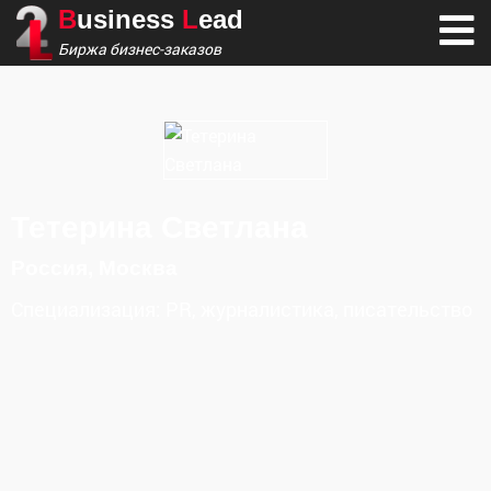
B
usiness
L
ead
Биржа бизнес-заказов
Тетерина Светлана
Россия, Москва
Специализация:
PR, журналистика, писательство