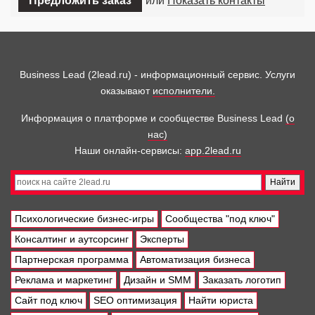
Предложить заказ
или
Показать контакты
Business Lead (2lead.ru) - информационный сервис. Услуги
оказывают
исполнители.
Информация о платформе и сообществе Business Lead
(о
нас)
Наши онлайн-сервисы:
app.2lead.ru
Психологические бизнес-игры
Сообщества "под ключ"
Консалтинг и аутсорсинг
Эксперты
Партнерская программа
Автоматизация бизнеса
Реклама и маркетинг
Дизайн и SMM
Заказать логотип
Сайт под ключ
SEO оптимизация
Найти юриста