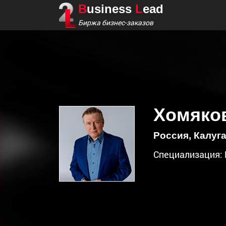
B
usiness
L
ead
Биржа бизнес-заказов
Хомяко
Россия, Калуг
Специализация: