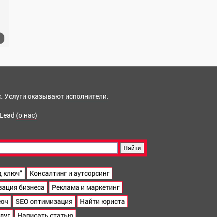
ис. Услуги оказывают
исполнители.
 Lead
(о нас)
д ключ"
Консалтинг и аутсорсинг
зация бизнеса
Реклама и маркетинг
люч
SEO оптимизация
Найти юриста
луг
Написать статью