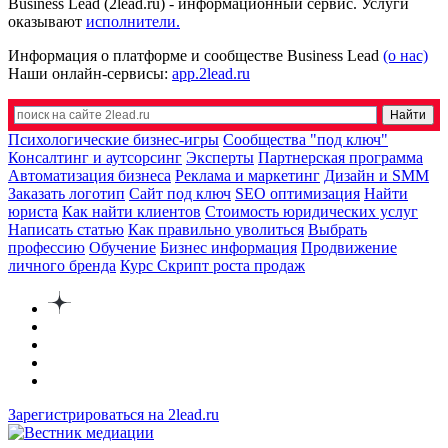
Business Lead (2lead.ru) - информационный сервис. Услуги
оказывают
исполнители.
Информация о платформе и сообществе Business Lead
(о нас)
Наши онлайн-сервисы:
app.2lead.ru
Психологические бизнес-игры
Сообщества "под ключ"
Консалтинг и аутсорсинг
Эксперты
Партнерская программа
Автоматизация бизнеса
Реклама и маркетинг
Дизайн и SMM
Заказать логотип
Сайт под ключ
SEO оптимизация
Найти
юриста
Как найти клиентов
Стоимость юридических услуг
Написать статью
Как правильно уволиться
Выбрать
профессию
Обучение
Бизнес информация
Продвижение
личного бренда
Курс Скрипт роста продаж
Зарегистрироваться на 2lead.ru